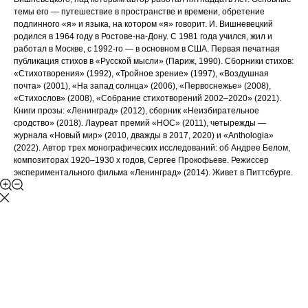
темы его — путешествие в пространстве и времени, обретение
подлинного «я» и языка, на котором «я» говорит. И. Вишневецкий
родился в 1964 году в Ростове-на-Дону. С 1981 года учился, жил и
работал в Москве, с 1992-го — в основном в США. Первая печатная
публикация стихов в «Русской мысли» (Париж, 1990). Сборники стихов:
«Стихотворения» (1992), «Тройное зрение» (1997), «Воздушная
почта» (2001), «На запад солнца» (2006), «Первоснежье» (2008),
«Стихослов» (2008), «Собрание стихотворений 2002–2020» (2021).
Книги прозы: «Ленинград» (2012), сборник «Неизбирательное
сродство» (2018). Лауреат премий «НОС» (2011), четырежды —
журнала «Новый мир» (2010, дважды в 2017, 2020) и «Anthologia»
(2022). Автор трех монографических исследований: об Андрее Белом,
композиторах 1920–1930 х годов, Сергее Прокофьеве. Режиссер
экспериментального фильма «Ленинград» (2014). Живет в Питтсбурге.