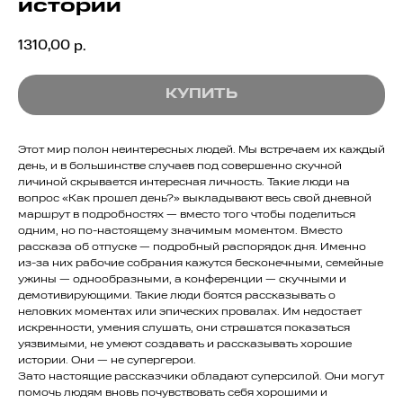
истории
1310,00
р.
КУПИТЬ
Этот мир полон неинтересных людей. Мы встречаем их каждый
день, и в большинстве случаев под совершенно скучной
личиной скрывается интересная личность. Такие люди на
вопрос «Как прошел день?» выкладывают весь свой дневной
маршрут в подробностях — вместо того чтобы поделиться
одним, но по-настоящему значимым моментом. Вместо
рассказа об отпуске — подробный распорядок дня. Именно
из-за них рабочие собрания кажутся бесконечными, семейные
ужины — однообразными, а конференции — скучными и
демотивирующими. Такие люди боятся рассказывать о
неловких моментах или эпических провалах. Им недостает
искренности, умения слушать, они страшатся показаться
уязвимыми, не умеют создавать и рассказывать хорошие
истории. Они — не супергерои.
Зато настоящие рассказчики обладают суперсилой. Они могут
помочь людям вновь почувствовать себя хорошими и