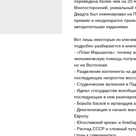
переведена более чем на 20 я
Многосторонний, уникальный п
Джадта был номинирован на 
премию и неоднократно призн
авторитетными изданиями.
Вот лишь некоторые из ключев
подробно разбираются в книге
- «План Маршалла»: почему 
экономическую помощь получ
но не Восточная.
- Разделение континента на дв
последующее непростое восс
- Студенческие волнения в Па
- Идеал «государства всеобще
последующее в нем разочаро
- Борьба басков и ирландцев з
- Деколонизация и начало ма
Европу.
- Югославский кризис и бомба
- Распад СССР и сложный пут
стран к суверенитету.