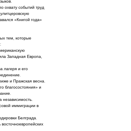
зыков.
о охвату событий труд
Пулитцеровскую
авался «Книгой года»
ых тем, которые
:
американскую
ила Западная Европа,
а лагеря и его
оединение.
риже и Пражская весна.
го благосостояния» и
вание.
а независимость.
ссовой иммиграции в
рдировки Белграда.
ь восточноевропейских