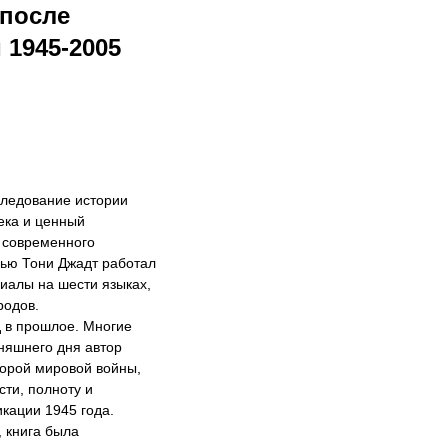
 после
1945-2005
следование истории
ека и ценный
 современного
сью Тони Джадт работал
риалы на шести языках,
родов.
д в прошлое. Многие
няшнего дня автор
торой мировой войны,
сти, полноту и
кации 1945 года.
, книга была