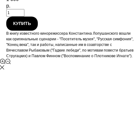
р.
КУПИТЬ
В книгу известного кинорежиссера Константина Лопушанского вошли
как оригинальные сценарии - "Посетитель музея", "Русская симфония",
"Конец века", так и работы, написанные им в соавторстве с
Вячеславом Рыбаковым ("Гадкие лебеди", по мотивам повести братьев
Стругацких) и Павлом Финном ("Воспоминание о Плотникове Игнате").