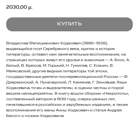
2030,00
р.
КУПИТЬ
Владислав Фелицианович Ходасевич (1886–1939),
выдающийся поэт Серебряного века, критик и историк
литературы, оставил нам замечательные воспоминания, на
страницах которых живут его друзья и знакомые — А. Блок, А.
Белый, В. Брюсов, М. Горький, Н. Гумилев, С. Есенин, В.
Маяковский, другие видные литераторы той эпохи,
государственные деятели послереволюционной России — Ф.
Дзержинский, А. Луначарский, Л. Каменев, Г. Зиновьев. Язык
Ходасевича точен и выразителен, а оценки честны и порой
весьма нелицеприятны. В книгу вошли сборник «Некрополь»,
составленный автором в 1939 году, очерки разных лет,
печатавшиеся в российских и зарубежных изданиях, а также
воспоминания его жены Анны Ходасевич и статья Андрея
Белого о поэзии Ходасевича.