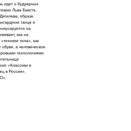
ь идет о будуарных
тюмах Льва Бакста,
Дягилева, образе
нгардном танце и
фокусируется на
живает, как на
«техники тела», как
т обуви, а человеческое
фровыми технологиями.
ательница
книг «Классики и
ец в России»,
О».