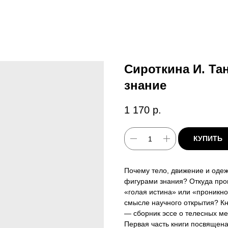
Сироткина И. Тан
знание
1 170
р.
КУПИТЬ
Почему тело, движение и одеж
фигурами знания? Откуда про
«голая истина» или «проникно
смысле научного открытия? К
— сборник эссе о телесных м
Первая часть книги посвящен