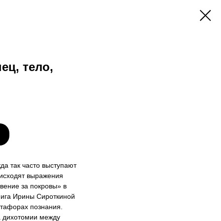
ец, тело,
да так часто выступают
исходят выражения
вение за покровы» в
нига Ирины Сироткиной
етафорах познания.
а дихотомии между