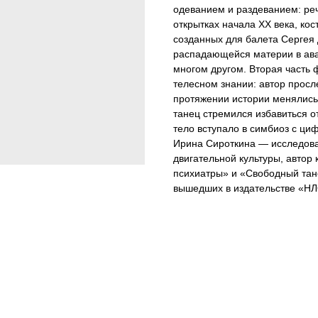
одеванием и раздеванием: реч
открытках начала XX века, кос
созданных для балета Сергея 
распадающейся материи в ава
многом другом. Вторая часть 
телесном знании: автор просле
протяжении истории менялись 
танец стремился избавиться о
тело вступало в симбиоз с ци
Ирина Сироткина — исследов
двигательной культуры, автор 
психиатры» и «Свободный тан
вышедших в издательстве «НЛ