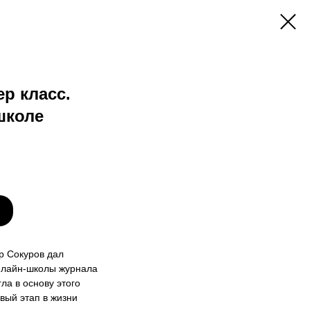
р класс.
школе
р Сокуров дал
онлайн‑школы журнала
ла в основу этого
вый этап в жизни