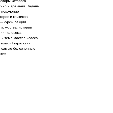
авторы которого
кино и времени. Задача
 поколение
торов и критиков.
— курсы лекций
 искусства, истории
рии человека.
а и тема мастер‑класса
льмах «Тетралогии
ет самые болезненные
тия.