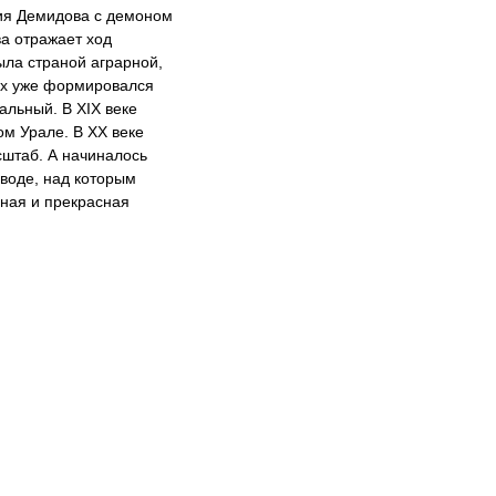
ия Демидова с демоном
ва отражает ход
была страной аграрной,
ах уже формировался
альный. В XIX веке
ом Урале. В XX веке
штаб. А начиналось
воде, над которым
нная и прекрасная