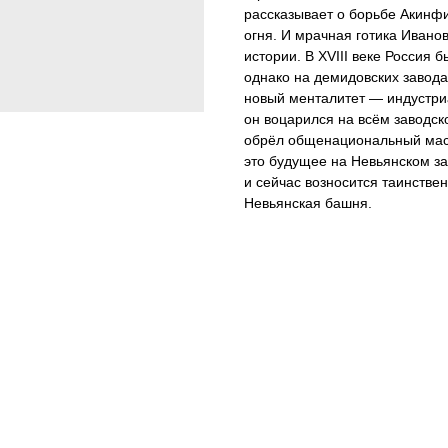
рассказывает о борьбе Акинф
огня. И мрачная готика Ивано
истории. В XVIII веке Россия 
однако на демидовских завод
новый менталитет — индустри
он воцарился на всём заводск
обрёл общенациональный мас
это будущее на Невьянском за
и сейчас возносится таинстве
Невьянская башня.