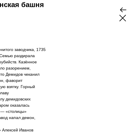
нская башня
нитого заводчика, 1735
 Семью раздирала
оубийств. Казённое
ило разорением,
что Демидов чеканил
он, фаворит
ую взятку. Горный
блаву
илу демидовских
аром оказалась
а — «столицы»
вод напал демон,
 Алексей Иванов