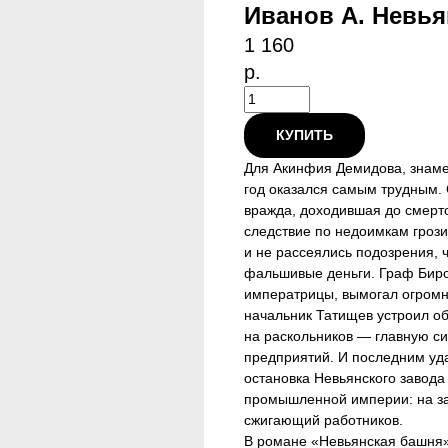
Иванов А. Невья
1 160
р.
КУПИТЬ
Для Акинфия Демидова, знаме
год оказался самым трудным.
вражда, доходившая до смерт
следствие по недоимкам гроз
и не рассеялись подозрения, 
фальшивые деньги. Граф Бир
императрицы, вымогал огромн
начальник Татищев устроил о
на раскольников — главную с
предприятий. И последним уд
остановка Невьянского завод
промышленной империи: на за
сжигающий работников.
В романе «Невьянская башня»