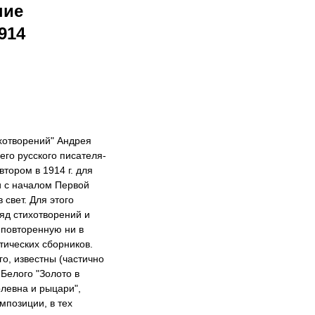
ние
914
хотворений" Андрея
его русского писателя-
тором в 1914 г. для
зи с началом Первой
свет. Для этого
яд стихотворений и
 повторенную ни в
тических сборников.
о, известны (частично
 Белого "Золото в
олевна и рыцари",
омпозиции, в тех