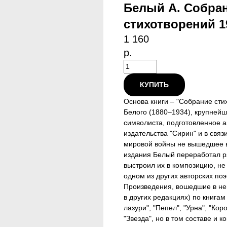
Белый А. Собра
стихотворений 1
1 160
р.
КУПИТЬ
Основа книги – "Собрание сти
Белого (1880–1934), крупнейш
символиста, подготовленное ав
издательства "Сирин" и в свя
мировой войны не вышедшее в 
издания Белый переработал р
выстроил их в композицию, не
одном из других авторских поэ
Произведения, вошедшие в нег
в других редакциях) по книгам
лазури", "Пепел", "Урна", "Кор
"Звезда", но в том составе и к