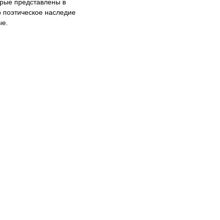
торые представлены в
о поэтическое наследие
ые.