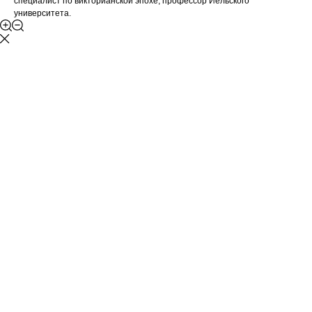
специалист по викторианской эпохе, профессор Йельского
университета.