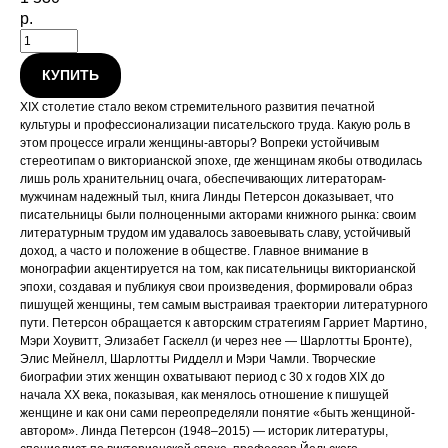
р.
КУПИТЬ
XIX столетие стало веком стремительного развития печатной
культуры и профессионализации писательского труда. Какую роль в
этом процессе играли женщины-авторы? Вопреки устойчивым
стереотипам о викторианской эпохе, где женщинам якобы отводилась
лишь роль хранительниц очага, обеспечивающих литераторам-
мужчинам надежный тыл, книга Линды Петерсон доказывает, что
писательницы были полноценными акторами книжного рынка: своим
литературным трудом им удавалось завоевывать славу, устойчивый
доход, а часто и положение в обществе. Главное внимание в
монографии акцентируется на том, как писательницы викторианской
эпохи, создавая и публикуя свои произведения, формировали образ
пишущей женщины, тем самым выстраивая траектории литературного
пути. Петерсон обращается к авторским стратегиям Гарриет Мартино,
Мэри Хоувитт, Элизабет Гаскелл (и через нее — Шарлотты Бронте),
Элис Мейнелл, Шарлотты Ридделл и Мэри Чамли. Творческие
биографии этих женщин охватывают период с 30 х годов XIX до
начала XX века, показывая, как менялось отношение к пишущей
женщине и как они сами переопределяли понятие «быть женщиной-
автором». Линда Петерсон (1948–2015) — историк литературы,