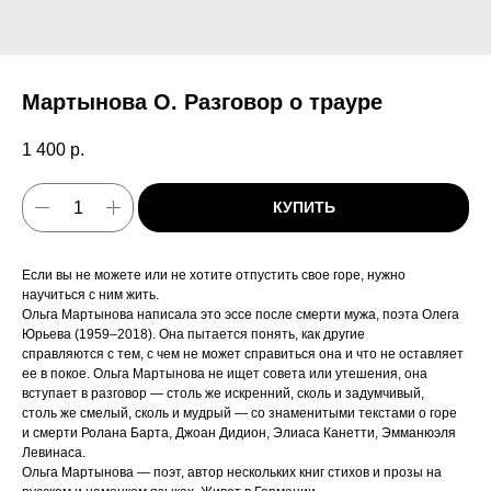
Мартынова О. Разговор о трауре
1 400
р.
КУПИТЬ
Если вы не можете или не хотите отпустить свое горе, нужно
научиться с ним жить.
Ольга Мартынова написала это эссе после смерти мужа, поэта Олега
Юрьева (1959–2018). Она пытается понять, как другие
справляются с тем, с чем не может справиться она и что не оставляет
ее в покое. Ольга Мартынова не ищет совета или утешения, она
вступает в разговор — столь же искренний, сколь и задумчивый,
столь же смелый, сколь и мудрый — со знаменитыми текстами о горе
и смерти Ролана Барта, Джоан Дидион, Элиаса Канетти, Эмманюэля
Левинаса.
Ольга Мартынова — поэт, автор нескольких книг стихов и прозы на