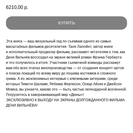
6210,00
р.
КУПИТЬ
Эта книга — ваш визуальный гид по съемкам одного из самых
масштабных фильмов десятилетия. Таня Лапойнт, автор книги
и исполнительный продюсер фильма, расскажет читателям о том, как
Дени Вильнёв воссоздал на экране великий роман Фрэнка Герберта
и что получилось в итоге. Участники съемочной команды расскажут
вам обо всех этапах кинопроизводства — от создания концепт-артов
и поиска локаций по всему миру до пошива костюмов и сложного
грима. А из эксклюзивных интервью с ключевыми актерами, среди
которых Тимоти Шаламе, Ребекка Фергюсон, Оскар Айзек и Джейсон
Момоа, вы узнаете, каково это — быть частью легендарной вселенной.
Погрузитесь в завораживающий мир «Дюны»!
ЭКСКЛЮЗИВНО К ВЫХОДУ НА ЭКРАНЫ ДОЛГОЖДАННОГО ФИЛЬМА
ДЕНИ ВИЛЬНЁВА!