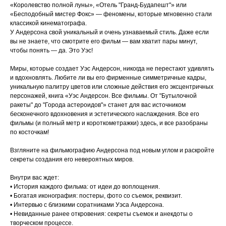
«Королевство полной луны», «Отель "Гранд-Будапешт"» или
«Бесподобный мистер Фокс» — феномены, которые мгновенно стали
классикой кинематографа.
У Андерсона свой уникальный и очень узнаваемый стиль. Даже если
вы не знаете, что смотрите его фильм — вам хватит пары минут,
чтобы понять — да. Это Уэс!
Миры, которые создает Уэс Андерсон, никогда не перестают удивлять
и вдохновлять. Любите ли вы его фирменные симметричные кадры,
уникальную палитру цветов или сложные действия его эксцентричных
персонажей, книга «Уэс Андерсон. Все фильмы. От "Бутылочной
ракеты" до "Города астероидов"» станет для вас источником
бесконечного вдохновения и эстетического наслаждения. Все его
фильмы (и полный метр и короткометражки) здесь, и все разобраны
по косточкам!
Взгляните на фильмографию Андерсона под новым углом и раскройте
секреты создания его невероятных миров.
Внутри вас ждет:
• История каждого фильма: от идеи до воплощения.
• Богатая иконография: постеры, фото со съемок, реквизит.
• Интервью с близкими соратниками Уэса Андерсона.
• Невиданные ранее откровения: секреты съемок и анекдоты о
творческом процессе.