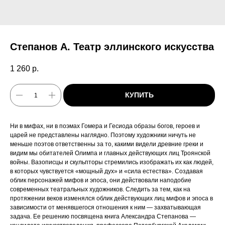
Степанов А. Театр эллинского искусства
1 260
р.
КУПИТЬ
Ни в мифах, ни в поэмах Гомера и Гесиода образы богов, героев и
царей не представлены наглядно. Поэтому художники ничуть не
меньше поэтов ответственны за то, какими видели древние греки и
видим мы обитателей Олимпа и главных действующих лиц Троянской
войны. Вазописцы и скульпторы стремились изображать их как людей,
в которых чувствуется «мощный дух» и «сила естества». Создавая
облик персонажей мифов и эпоса, они действовали наподобие
современных театральных художников. Следить за тем, как на
протяжении веков изменялся облик действующих лиц мифов и эпоса в
зависимости от менявшегося отношения к ним — захватывающая
задача. Ее решению посвящена книга Александра Степанова —